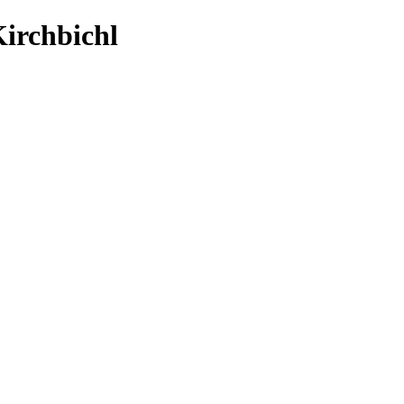
irchbichl