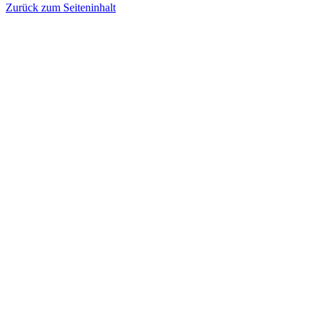
Zurück zum Seiteninhalt